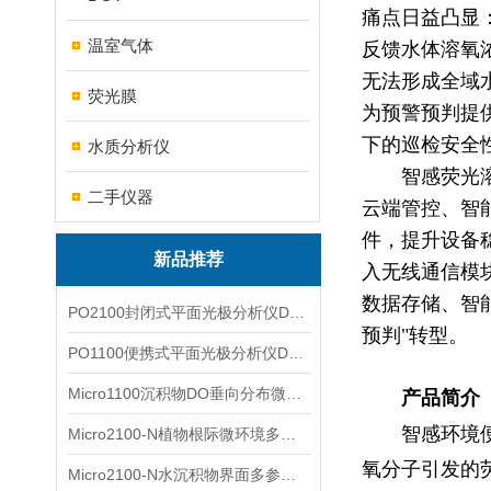
痛点日益凸显
温室气体
反馈水体溶氧
无法形成全域
荧光膜
为预警预判提
下的巡检安全
水质分析仪
智感荧光
二手仪器
云端管控、智
件，提升设备
新品推荐
入无线通信模
数据存储、智
PO2100封闭式平面光极分析仪DO二维成像
预判"转型。
PO1100便携式平面光极分析仪DO二维成像
Micro1100沉积物DO垂向分布微电极测量系统
产品简介
智感环境
Micro2100-N植物根际微环境多通道微电极分析系统
氧分子引发的
Micro2100-N水沉积物界面多参数微电极分析系统