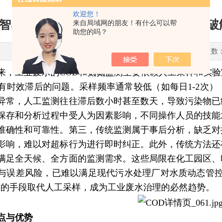
欢迎您！
智感COD/氨氮监测赋能工业废水治理：
来自局域网的朋友！有什么可以帮
助您的吗？
更新时间：2026-01-05 点击次数
来，工业废水的COD和氨氮监测主要依赖人工采样和实
有时效滞后的问题。采样频率通常较低（如每日1-2次
异常，人工监测往往滞后数小时甚至数天，导致污染物已
保存和分析过程中受人为因素影响，不同操作人员的技能
准确性和可靠性。第三，传统监测属于事后分析，缺乏对
影响，难以对超标行为进行即时纠正。此外，传统方法还
满足全天候、全方面的监测需求。这些局限在化工园区、
与误差风险，已难以满足现代污水处理厂对水质动态管控
"的手段取代人工采样，成为工业废水治理的必然趋势。
点与优势