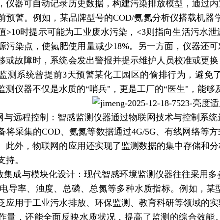
，仪器可自动记录历史数据，构建污染排放模型，通过内
前预警。例如，某品牌型号的COD/氨氮分析仪搭载机器
值>10时提示可能为工业废水污染，<3则指向生活污水
面源污染点，使氮肥使用量减少18%。另一方面，仪器还
移或故障时，系统会发出警报并提示维护人员校准或更换
监测系统曾提前3天预警某化工园区的偷排行为，避免
监测仪器不仅是水质的“哨兵"，更是工厂的“医生"，能
联网与远程控制：智感监测仪器通过物联网技术与控制系
备将采集的COD、氨氮等数据通过4G/5G、有线网络
。此外，物联网的应用还实现了监测数据的集中存储和分
支持。
参数集成与模块化设计：现代智感环境监测仪器往往采用多
、电导率、浊度、总磷、总氮等多种水质指标。例如，某型
泛应用于工业污水排放、环保监测、教育科研等领域的实
作量，还能全面反映水质状况，提高了监测的综合效能