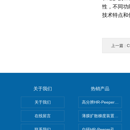
性，不同功
技术特点和
上一篇 :
C
关于我们
热销产品
关于我们
高分辨HR-Peeper采样
在线留言
薄膜扩散梯度装置 Agl DG
联系我们
自研HR-Peeper孔隙水采