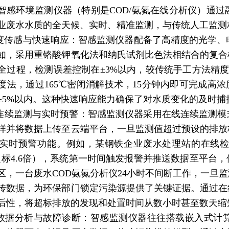
智感环境监测仪器（特别是COD/氨氮在线分析仪）通
业废水水质的全天候、实时、精准监测，与传统人工监测
精度传感与快速响应：智感监测仪器配备了高精度的光学、
如，采用重铬酸钾氧化法和纳氏试剂比色法相结合的复合
全过程，检测误差控制在±3%以内，较传统手工方法精度
法，通过165℃密闭消解技术，15分钟内即可完成高浓度工
±5%以内。这种快速响应能力确保了对水质变化的及时
线连续监测与实时预警：智感监测仪器采用在线连续监测模
样并将数据上传至云端平台，一旦监测值超过预设的排放
实时预警功能。例如，某钢铁企业废水处理站的在线
/L（超标4.6倍），系统第一时间触发报警并推送数据至平
区，一台废水COD氨氮分析仪24小时不间断工作，一旦
传数据，为环保部门锁定污染源提供了关键证据。通过在
后性，将超标排放的发现和处置时间从数小时甚至数天缩
能数据分析与故障诊断：智感监测仪器往往搭载嵌入式计