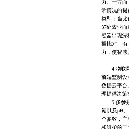
力。一方面
常情况的提
类型：当比
37处农业
感器出现漂
据比对，有
力，使智感
4.物
前端监测设
数据云平台
理提供决策
5.多
氮以及pH
个参数，广
和维护的工