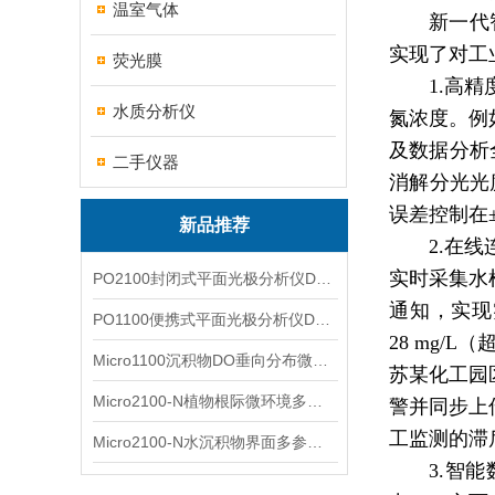
温室气体
新一代
实现了对工
荧光膜
1.高
水质分析仪
氮浓度。例
及数据分析
二手仪器
消解分光光度
误差控制在
新品推荐
2.在
实时采集水
PO2100封闭式平面光极分析仪DO二维成像
通知，实现
PO1100便携式平面光极分析仪DO二维成像
28 mg
Micro1100沉积物DO垂向分布微电极测量系统
苏某化工园
Micro2100-N植物根际微环境多通道微电极分析系统
警并同步上
工监测的滞
Micro2100-N水沉积物界面多参数微电极分析系统
3.智