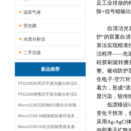
足工业排放的
除+信号稳输
温室气体
荧光膜
自清洁光
护"的双重自
水质分析仪
算法实现精准
二手仪器
洁程序——先
硅胶刷旋转擦
新品推荐
整。被动防护
生电子-空穴
PO2100封闭式平面光极分析仪DO二维成像
着力，形成“
PO1100便携式平面光极分析仪DO二维成像
显污染，较传
低漂移设
Micro1100沉积物DO垂向分布微电极测量系统
变化干扰等，
Micro2100-N植物根际微环境多通道微电极分析系统
采用Ag-A
Micro2100-N水沉积物界面多参数微电极分析系统
内部离子扩散