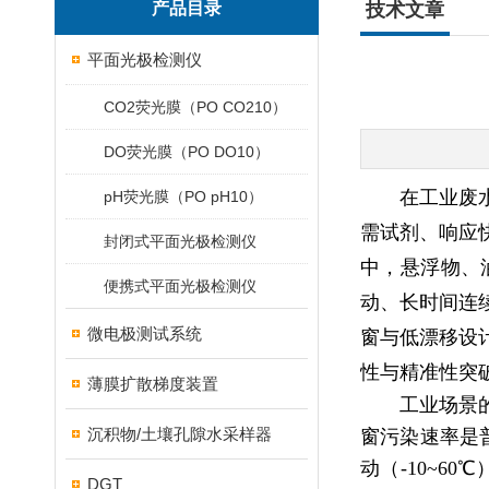
产品目录
技术文章
平面光极检测仪
CO2荧光膜（PO CO210）
DO荧光膜（PO DO10）
在工业废
pH荧光膜（PO pH10）
需试剂、响应
封闭式平面光极检测仪
中，悬浮物、
便携式平面光极检测仪
动、长时间连
微电极测试系统
窗与低漂移设
性与精准性突
薄膜扩散梯度装置
工业场景
沉积物/土壤孔隙水采样器
窗污染速率是
动（-10~6
DGT