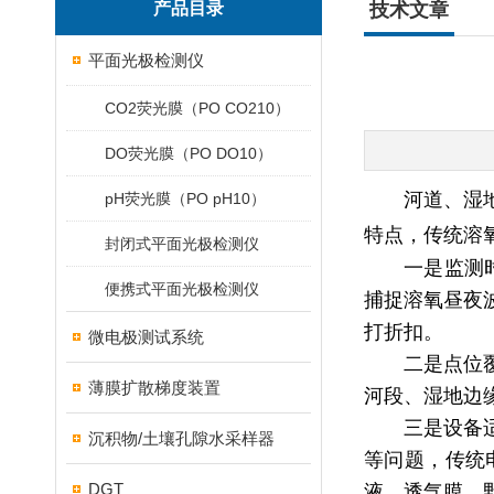
产品目录
技术文章
平面光极检测仪
CO2荧光膜（PO CO210）
DO荧光膜（PO DO10）
河道、湿
pH荧光膜（PO pH10）
特点，传统溶
封闭式平面光极检测仪
一是监测
便携式平面光极检测仪
捕捉溶氧昼夜
打折扣。
微电极测试系统
二是点位
薄膜扩散梯度装置
河段、湿地边
三是设备
沉积物/土壤孔隙水采样器
等问题，传统
DGT
液、透气膜，