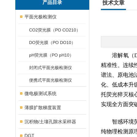
产品目录
技术文章
平面光极检测仪
CO2荧光膜（PO CO210）
DO荧光膜（PO DO10）
溶解氧（
pH荧光膜（PO pH10）
精准性、连续
封闭式平面光极检测仪
谱法、原电池
便携式平面光极检测仪
化、低成本升
微电极测试系统
托荧光猝灭核
实现
全方面
突
薄膜扩散梯度装置
智感环境
沉积物/土壤孔隙水采样器
纯物理检测原
DGT