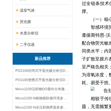
过全链条技术
温室气体
撑。
（一）核
荧光膜
智感环境
水质分析仪
遵循斯特恩-
配合物荧光敏
二手仪器
同类水平；内
新品推荐
子扩散至膜片
呈严格负相关
PO2100封闭式平面光极分析仪DO二维成像
为溶氧浓度，
PO1100便携式平面光极分析仪DO二维成像
耗、易受干扰
Micro1100沉积物DO垂向分布微电极测量系统
Micro2100-N植物根际微环境多通道微电极分析系统
相较于传
题，无需频繁
Micro2100-N水沉积物界面多参数微电极分析系统