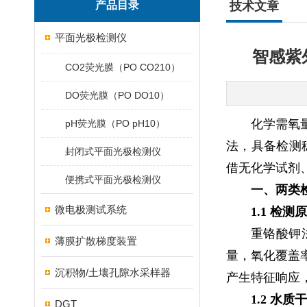
产品目录
技术文章
平面光极检测仪
智感紫
CO2荧光膜（PO CO210）
DO荧光膜（PO DO10）
化学需氧
pH荧光膜（PO pH10）
法，具备检测
封闭式平面光极检测仪
借无化学试剂
便携式平面光极检测仪
一、两类
微电极测试系统
1.1 检
重铬酸钾
薄膜扩散梯度装置
量，氧化覆盖
沉积物/土壤孔隙水采样器
产生特征响应
1.2 水
DGT