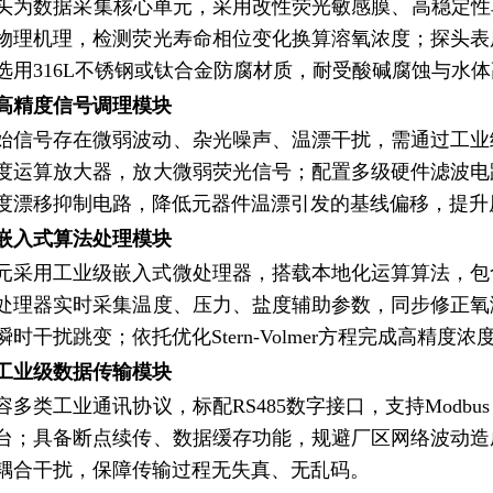
头为数据采集核心单元，采用改性荧光敏感膜、高稳定性
物理机理，检测荧光寿命相位变化换算溶氧浓度；探头表
选用316L不锈钢或钛合金防腐材质，耐受酸碱腐蚀与水
高精度信号调理模块
始信号存在微弱波动、杂光噪声、温漂干扰，需通过工业
度运算放大器，放大微弱荧光信号；配置多级硬件滤波电
度漂移抑制电路，降低元器件温漂引发的基线偏移，提升
嵌入式算法处理模块
元采用工业级嵌入式微处理器，搭载本地化运算算法，包
处理器实时采集温度、压力、盐度辅助参数，同步修正氧
时干扰跳变；依托优化Stern-Volmer方程完成高精
工业级数据传输模块
容多类工业通讯协议，标配RS485数字接口，支持Modbus
台；具备断点续传、数据缓存功能，规避厂区网络波动造
耦合干扰，保障传输过程无失真、无乱码。