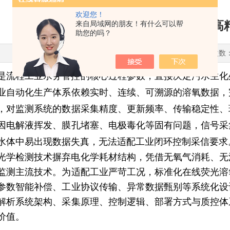
欢迎您！
在线式荧光溶氧监测系统：工业级高
来自局域网的朋友！有什么可以帮
助您的吗？
更新时间：2026-05-14 点击次数
是流程工业水务管控的核心过程参数，直接决定污水生化
业自动化生产体系依赖实时、连续、可溯源的溶氧数据，
，对监测系统的数据采集精度、更新频率、传输稳定性、
因电解液挥发、膜孔堵塞、电极毒化等固有问题，信号采
水体中易出现数据失真，无法适配工业闭环控制采信要求
光学检测技术摒弃电化学耗材结构，凭借无氧气消耗、无
监测主流技术。为适配工业严苛工况，标准化在线荧光溶
参数智能补偿、工业协议传输、异常数据甄别等系统化设
解析系统架构、采集原理、控制逻辑、部署方式与质控体
价值。