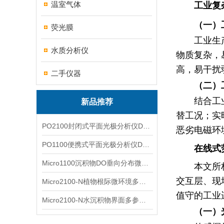
温室气体
工业复
（一）
荧光膜
工业生
水质分析仪
物质复杂，
高，易干扰
二手仪器
（二）
结合工
新品推荐
替工况；实
PO2100封闭式平面光极分析仪DO二维成像
恶劣电磁环
PO1100便携式平面光极分析仪DO二维成像
在线式
Micro1100沉积物DO垂向分布微电极测量系统
本文所
交互层、现
Micro2100-N植物根际微环境多通道微电极分析系统
值守的工业
Micro2100-N水沉积物界面多参数微电极分析系统
（一）