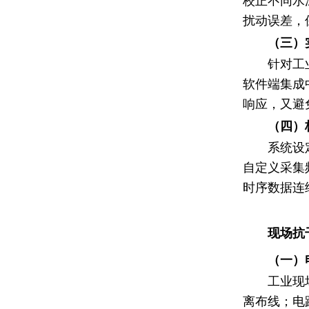
校正不同水
扰动误差，
（三）
针对工
软件端集成
响应，又避
（四）
系统设
自定义采集
时序数据连
现场抗
（一）
工业现
离布线；电