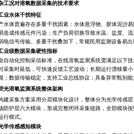
杂工况对溶氧数据采集的技术要求
工业水体干扰特征
产水体普遍存在多重干扰因素：水体悬浮物、胶体泥沙易
易造成传感元件污染；生产负荷切换导致水温、盐度、流
弱电信号传输。多重干扰叠加下，常规民用监测设备易出
工业级数据采集硬性指标
业自动化控制采信标准，在线溶氧监测系统需满足以下技
时采集时延低，可快速反馈工艺波动；长期运行漂移量小
境；数据传输稳定，支持工业总线协议；具备异常甄别能
荧光溶氧监测系统整体架构
构建采集方案采用分层模块化设计，整体分为光学传感层
场防护层六大模块，形成完整闭环采集链路，全部模块按
运行模式。
光学传感感知模块