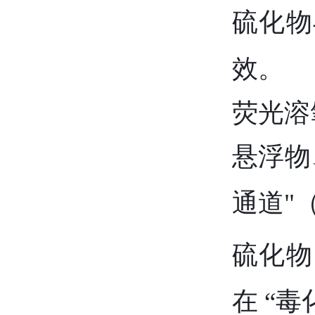
硫化物
效。
荧光溶
悬浮物
通道"
硫化物
在 “毒