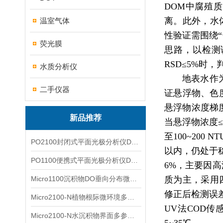
DOM中腐殖
离。此外，水
温室气体
性验证需围绕“
荧光膜
思路，以检测
RSD≤5%
水质分析仪
地表水作
二手仪器
证悬浮物、色
悬浮物浓度梯度（
新品推荐
当悬浮物浓度≤
至100~200
PO2100封闭式平面光极分析仪DO二维成像
以内，仍处于稳
PO1100便携式平面光极分析仪DO二维成像
6%，主要因
Micro1100沉积物DO垂向分布微电极测量系统
质为主，采用四波
修正后检测误差
Micro2100-N植物根际微环境多通道微电极分析系统
UV法COD传感
Micro2100-N水沉积物界面多参数微电极分析系统