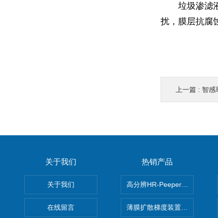
垃圾渗滤
扰，膜层抗腐
上一篇 :
智感环
关于我们
热销产品
关于我们
高分辨HR-Peeper采样器孔
在线留言
薄膜扩散梯度装置 Agl DGT