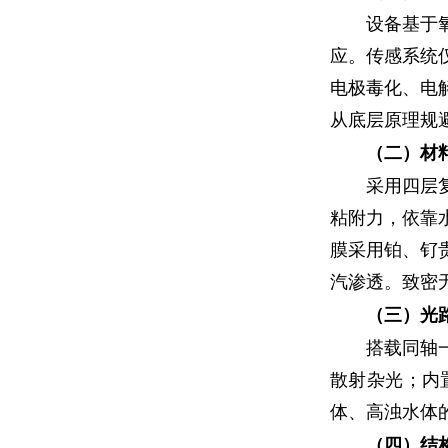
设备基于
应。传感系统
电极毒化、电
从底层原理规
（二）材
采用四层
粘附力，依靠
膜采用铂、钌
汽渗透。致密
（三）光
搭载同轴
散射杂光；内
体、高浊水体
（四）结