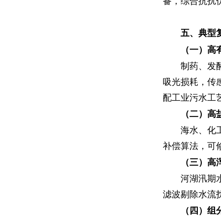
备，综合抗扰
五、典型
（一）高
制药、发
吸光损耗，传
配工业污水工
（二）高
海水、化
补偿算法，可
（三）高
河湖汛期
滤波剔除水流
（四）组