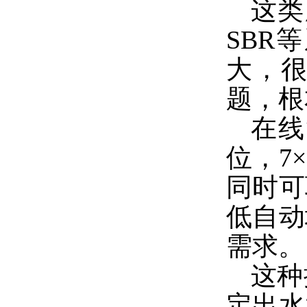
这类
SBR
大，
题，根
在线
位，7
同时可
低自动
需求。
这种
定出水