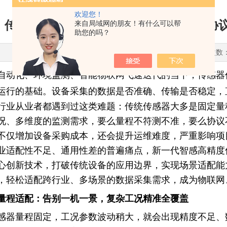
欢迎您！
传感器不用频繁选型更换？宽量程+多协
来自局域网的朋友！有什么可以帮
助您的吗？
更新时间：2026-06-15 点击次数
自动化、环境监测、智能物联网飞速迭代的当下，传感器
运行的基础。设备采集的数据是否准确、传输是否稳定，
行业从业者都遇到过这类难题：传统传感器大多是固定量
况、多维度的监测需求，要么量程不符测不准，要么协议
不仅增加设备采购成本，还会提升运维难度，严重影响项
业适配性不足、通用性差的普遍痛点，新一代智感高精度
心创新技术，打破传统设备的应用边界，实现场景适配能
，轻松适配跨行业、多场景的数据采集需求，成为物联网
量程适配：告别一机一景，复杂工况精准全覆盖
感器量程固定，工况参数波动稍大，就会出现精度不足、