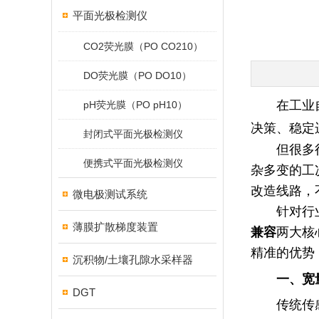
平面光极检测仪
CO2荧光膜（PO CO210）
DO荧光膜（PO DO10）
在工业
pH荧光膜（PO pH10）
决策、稳定
封闭式平面光极检测仪
但很多
便携式平面光极检测仪
杂多变的工
改造线路，
微电极测试系统
针对行
薄膜扩散梯度装置
兼容
两大核
精准的优势
沉积物/土壤孔隙水采样器
一、宽
DGT
传统传