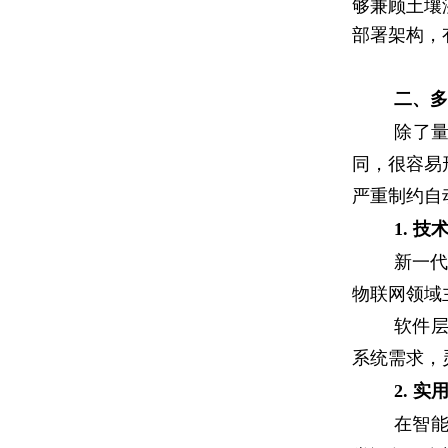
够兼顾土壤
部署架构，
二、多
除了
同，很容易
严重制约自
1. 
新一代
物联网领域主流
软件
系统需求，
2. 
在智