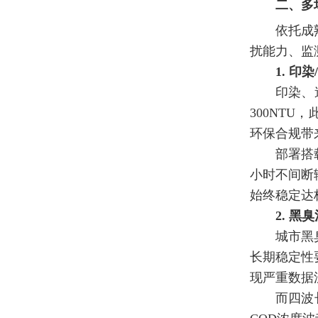
二、多
依托成
扰能力、监
1. 
印染、
300NT
环保合规带
部署搭
小时不间断
始终稳定达
2. 
城市黑
长期稳定性
现严重数据
而四波