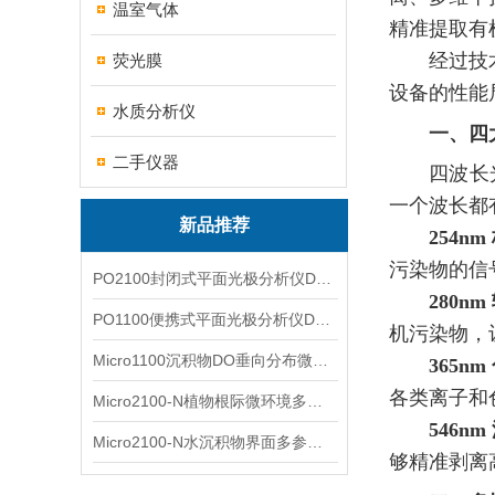
温室气体
精准提取有
经过技
荧光膜
设备的性能
水质分析仪
一、四
二手仪器
四波长光
一个波长都
新品推荐
254n
污染物的信
PO2100封闭式平面光极分析仪DO二维成像
280n
PO1100便携式平面光极分析仪DO二维成像
机污染物，
Micro1100沉积物DO垂向分布微电极测量系统
365
各类离子和
Micro2100-N植物根际微环境多通道微电极分析系统
546n
Micro2100-N水沉积物界面多参数微电极分析系统
够精准剥离