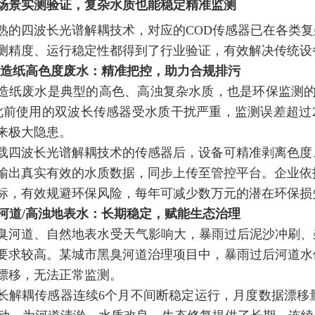
场景实测验证，复杂水质也能稳定精准监测
熟的四波长光谱解耦技术，对应的COD传感器已在各类
测精度、运行稳定性都得到了行业验证，有效解决传统设
印染/造纸高色度废水：精准把控，助力合规排污
造纸废水是典型的高色、高浊复杂水质，也是环保监测的
U，此前使用的双波长传感器受水质干扰严重，监测误差超
来极大隐患。
载四波长光谱解耦技术的传感器后，设备可精准剥离色度、
输出真实有效的水质数据，同步上传至管控平台。企业依
标，有效规避环保风险，每年可减少数万元的潜在环保损
黑臭河道/高浊地表水：长期稳定，赋能生态治理
臭河道、自然地表水受天气影响大，暴雨过后泥沙冲刷、
要求
较高
。某城市黑臭河道治理项目中，暴雨过后河道水体浊
漂移，无法正常监测。
长解耦传感器连续6个月不间断稳定运行，月度数据漂移量