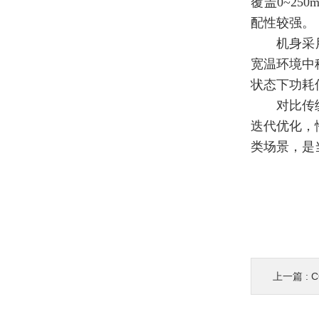
覆盖0~250
配性
较强
。
机身采
宽温环境中
状态下功耗
对比传
迭代优化，
类场景，是
上一篇 :
C