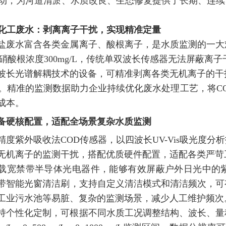
波动，为河道清淤、水质改良、生态修复提供了长期、连
高盐化工废水：剥离离子干扰，实现精准定量
盐废水富含各类金属离子、酸根离子，是水质监测的一大
/L、硝酸根浓度300mg/L，传统单双波长传感器无法屏蔽
波长光谱解耦技术的设备，可精准剥离各类无机离子的干
以内。精准的监测数据助力企业持续优化废水处理工艺，将C
成本。
备硬核配置，适配全场景复杂水质监测
精度紫外吸收法COD传感器，以四波长UV-Vis吸光度
无机离子的监测干扰，搭配优质硬件配置，适配各类严苛
载宽禁带半导体光电器件，能够有效屏蔽户外日光中的
带智能光窗清洁刷，支持自定义清洁模式和清洁频次，可
工业污水池等易脏、复杂的监测场景，减少人工维护频次
持个性化定制，可根据不同水质工况调整结构、波长、量