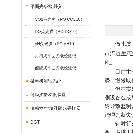
平面光极检测仪
CO2荧光膜（PO CO210）
DO荧光膜（PO DO10）
做水质
pH荧光膜（PO pH10）
市河道生态
封闭式平面光极检测仪
地。
便携式平面光极检测仪
目前主
势，慢慢取
微电极测试系统
但在实
薄膜扩散梯度装置
测设备造成
终导致监测
沉积物/土壤孔隙水采样器
治理判断失
DGT
针对行
离、多维干