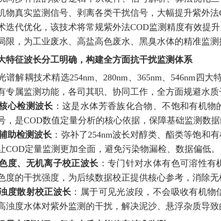
机物真实监测信号、剥离各类干扰信号，大幅提升紫外法
术迭代优化，该技术将常规紫外法COD监测精度有效提
局限，为工业废水、高盐高色废水、黑臭水体的精准监测
大特征波长分工明确，构建
全方面
抗干扰监测体系
谱解耦技术精选254nm、280nm、365nm、546n
有专属监测功能，各司其职、协同工作，
全方面
规避水质
m 核心检测波长
：这是水体芳香族化合物、不饱和有机物
号，是COD数值定量分析的核心依据，保障基础监测数
m 辅助检测波长
：弥补了254nm波长对醇类、酯类等饱和
让COD定量监测更加全面，避免污染物漏检、数据偏低。
nm 色度、无机离子校正波长
：专门针对水体有色可溶性有
色度的干扰强度，为后续数据校正提供核心参考，消除无
m 浊度散射校正波长
：属于可见光波段，不会吸收有机物
高浊度水体对紫外监测的干扰，解决泥沙、悬浮杂质导致