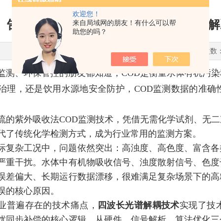
欢迎您！
告别数据不准！四波长光谱解耦技术，解
来自局域网的朋友！有什么可以帮
助您的吗？
更新时间：2026-06-16 点击次数
监测、环保管控的朋友都知道，COD是衡量水体有机污
治理，还是饮用水源地安全防护，COD监测数据的准确
流的紫外吸收法COD监测技术，凭借无需化学试剂、无
代了传统化学检测方式，成为行业常用的监测方案。
际复杂工况中，问题依然突出：高浊度、高色度、富含各
严重干扰。水体中有机物吸收信号、浊度散射信号、色度
误差偏大、长期运行数据漂移，很难满足复杂场景下的高
误的核心原因。
业普遍存在的技术痛点，
四波长光谱解耦技术
实现了技
扰同步补偿的核心逻辑，从硬件、信号解析、算法优化三