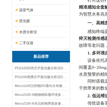
针对这些
精准感知全套
温室气体
为智慧水务高
荧光膜
一、高精
感知终端
水质分析仪
猝灭检测传感
二手仪器
故障等老问题
1. 多环
新品推荐
设备依托
间覆盖0~20
PO2100封闭式平面光极分析仪DO二维成像
水质预警的精
PO1100便携式平面光极分析仪DO二维成像
同时搭载
Micro1100沉积物DO垂向分布微电极测量系统
干扰带来的数
Micro2100-N植物根际微环境多通道微电极分析系统
2. 低运
传统设备
Micro2100-N水沉积物界面多参数微电极分析系统