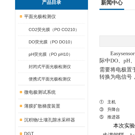
产品目录
新闻中心
平面光极检测仪
CO2荧光膜（PO CO210）
DO荧光膜（PO DO10）
Easys
pH荧光膜（PO pH10）
际中DO、pH、
封闭式平面光极检测仪
需要将电极置
转换为电信号
便携式平面光极检测仪
微电极测试系统
① 主机
薄膜扩散梯度装置
③ 升降台
⑤ 推进器
沉积物/土壤孔隙水采样器
本次实验
DGT