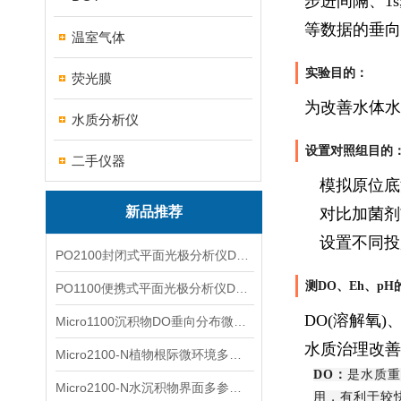
步进间隔、1s
等数据的垂向
温室气体
实验目的：
荧光膜
为改善水体
水质分析仪
设置对照组目的
二手仪器
模拟原位底
新品推荐
对比加菌剂
设置不同投
PO2100封闭式平面光极分析仪DO二维成像
测DO、Eh、p
PO1100便携式平面光极分析仪DO二维成像
DO(溶解氧
Micro1100沉积物DO垂向分布微电极测量系统
水质治理改善
Micro2100-N植物根际微环境多通道微电极分析系统
DO：
是水质重
Micro2100-N水沉积物界面多参数微电极分析系统
用，有利于较