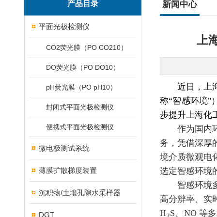
产品目录
新闻中心
平面光极检测仪
上
CO2荧光膜（PO CO210）
DO荧光膜（PO DO10）
近日，上
pH荧光膜（PO pH10）
称“智感环境"
封闭式平面光极检测仪
步提升上海化
便携式平面光极检测仪
作为国内
务，凭借深厚
微电极测试系统
境介质微观电
薄膜扩散梯度装置
选定智感环境
智感环境
沉积物/土壤孔隙水采样器
高分辨率、实
H
S、NO 
DGT
2