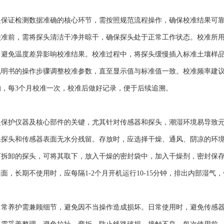
证检测数据准确的核心环节，需按照规范流程操作，确保校准结果可靠
校准前，需将探头清洁干净并晾干，确保探头处于正常工作状态。校准所
，避免温度差异影响校准结果。校准过程中，将探头缓慢插入标准土壤样
说明书的操作步骤调整校准参数，直至显示值与标准值一致。校准频率建
的，每3个月校准一次，校准后做好记录，便于后续追溯。
护仪器及核心部件的关键，尤其针对传感器和探头，潮湿环境易导致元件
保探头和传感器表面无水分残留。存放时，应选择干燥、通风、阴凉的环
可拆卸的探头，可将其取下，放入干燥的密封袋中，加入干燥剂，密封保
面，长期不使用时，应每隔1-2个月开机运行10-15分钟，排出内部湿气
养护需兼顾细节，避免因不当操作造成损坏。日常使用时，避免传感器