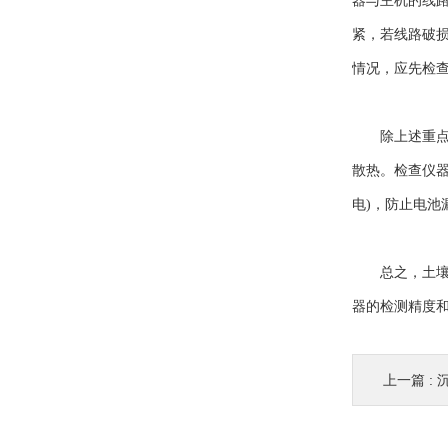
器与主机的线
紧，若线路破
情况，应先检
除上述重点部
散热。检查仪
电)，防止电池
总之，土壤检
器的检测精度
上一篇 :
沉