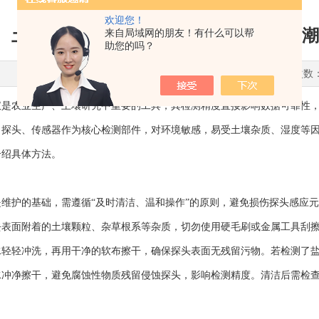
欢迎您！
土壤检测仪维护保养，探头清洁校准防潮
来自局域网的朋友！有什么可以帮
助您的吗？
更新时间：2026-05-15 点击次数
农业生产、土壤研究中重要的工具，其检测精度直接影响数据可靠性，
，探头、传感器作为核心检测部件，对环境敏感，易受土壤杂质、湿度等
介绍具体方法。
护的基础，需遵循“及时清洁、温和操作”的原则，避免损伤探头感应元
去表面附着的土壤颗粒、杂草根系等杂质，切勿使用硬毛刷或金属工具刮
水轻轻冲洗，再用干净的软布擦干，确保探头表面无残留污物。若检测了
水冲净擦干，避免腐蚀性物质残留侵蚀探头，影响检测精度。清洁后需检