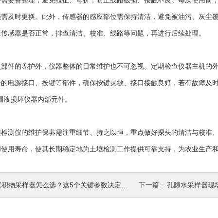
路需妥善整理，避免拉扯、弯折，防止线路破损、接触不良。每次使用前
损需及时更换。此外，传感器的感应部位需保持清洁，避免被油污、灰尘
查传感器是否正常，排查清洁、校准、线路等问题，再进行后续处理。
件的养护外，仪器整体的日常维护也不可忽视。定期检查仪器主机的外
器的电源接口、按键等部件，确保按键灵敏、接口接触良好，若有故障及时
漏液损坏仪器内部元件。
测仪的维护保养需注重细节、持之以恒，重点做好探头的清洁与校准、
和使用寿命，使其长期稳定地为土壤检测工作提供可靠支持，为农业生产
积物采样器怎么选？这5个关键参数决定了样品质量
下一篇 :
孔隙水采样器现场操作规范：