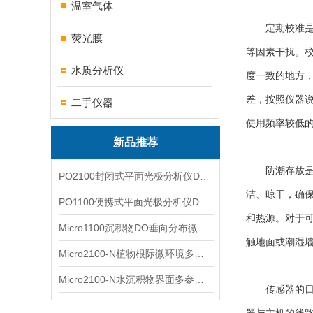
温室气体
定期校准是保
荧光膜
等因素干扰。
水质分析仪
度一致的地方
差，按照仪器
二手仪器
使用频率较低
新品推荐
防潮存放是保
PO2100封闭式平面光极分析仪DO二维成像
洁、晾干，确
PO1100便携式平面光极分析仪DO二维成像
和热源。对于
Micro1100沉积物DO垂向分布微电极测量系统
触地面或潮湿墙
Micro2100-N植物根际微环境多通道微电极分析系统
Micro2100-N水沉积物界面多参数微电极分析系统
传感器的日常