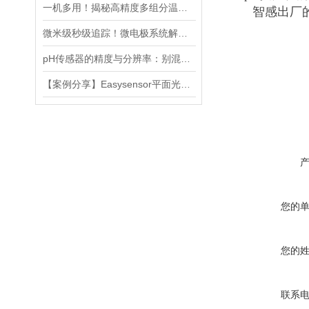
一机多用！揭秘高精度多组分温室气体分析仪（FT-IR）的多方位监测能力
智感出厂
微米级秒级追踪！微电极系统解锁水质监测「超能力」
pH传感器的精度与分辨率：别混淆这两个关键指标
【案例分享】Easysensor平面光极分析方法在沉水植物根际应用的场景案例分享
您的
您的
联系