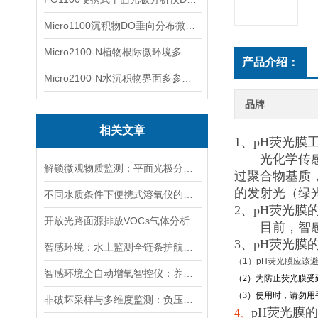
Micro1100沉积物DO垂向分布微电极测量系统
Micro2100-N植物根际微环境多通道微电极分析系统
产品介绍：
Micro2100-N水沉积物界面多参数微电极分析系统
品牌
相关文章
1、pH荧光膜
光化学传感膜
解锁微观物质监测：平面光极分析仪入门全解析
过聚合物基质
的发射光（绿
不同水质条件下便携式溶氧仪的参数设置方法
2、pH荧光膜
开放光路面源排放VOCs气体分析仪：让无组织气体排放看得见、测得准、管得住
目前，智感的
3、
pH荧光膜
智感环境：水土监测全链条护航，用专业筑牢生态数据基石
（1）pH
荧光膜应该
智感环境全自动增氧智控仪：养鱼 / 污水处理不费心，手机就能远程控！
（2）
为防止荧光膜受
（3）使用时，请勿
非破坏采样与多维度监测：负压抽滤采样器革新湿地孔隙水研究的技术基础
pH荧光膜
4、