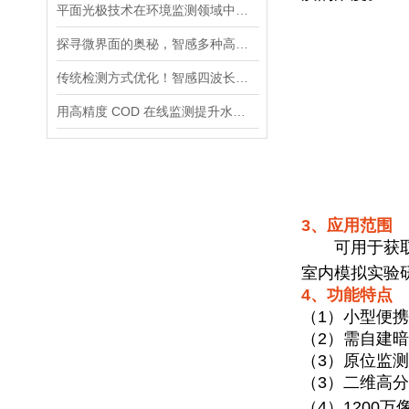
平面光极技术在环境监测领域中测量植物根际中DO的应用案例
探寻微界面的奥秘，智感多种高分辨技术方法新分享！
传统检测方式优化！智感四波长便携式COD传感器，攻克复杂水质干扰难题
用高精度 COD 在线监测提升水质预警能力
3、应用范围
可用于获取
室内模拟实验
4、功能特点
（
1
）小型便携
（
2
）需自建暗
（3）原位监
（
3
）二维高分
（
4
）
1200
万