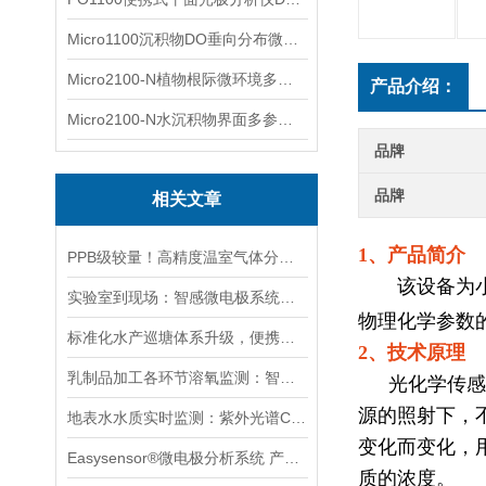
Micro1100沉积物DO垂向分布微电极测量系统
Micro2100-N植物根际微环境多通道微电极分析系统
产品介绍：
Micro2100-N水沉积物界面多参数微电极分析系统
品牌
品牌
相关文章
1、产品简介
PPB级较量！高精度温室气体分析仪(CRDS)如何 “锁定” 温室气体？
该设备为小型
实验室到现场：智感微电极系统如何实现微观数据 “零时差” 获取？
物理化学参数
标准化水产巡塘体系升级，便携式荧光溶氧仪成为塘口日常标配检测工具
2、技术原理
乳制品加工各环节溶氧监测：智感环境荧光溶氧仪的技术应用与管控
光化学传感
源的照射下，
地表水水质实时监测：紫外光谱COD传感器的部署要点与数据可靠性分析
变化而变化，
Easysensor®微电极分析系统 产品介绍 沉积物土壤等分析系统
质的浓度
。