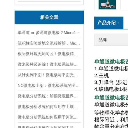
相关文章
产品介绍：
单通道 or 多通道微电极？Micro1100-N与Micro2100-N采购选型实用指南
品牌
沉积柱实验落地全流程拆解，Micro1100-N快速产出可靠界面剖面数据
根际微环境无均匀区！微电极精准测绘植物根系周边化学梯度
单通道
微电极
微米级秒级追踪！微电极系统解锁水质监测「超能力」
1.单通道微电
从针尖到平面！微电极与平面光极，谁更懂微观环境的“隐秘角落”
2.主机
3.升降台 (步进 
NO微电极上架：微电极系统的全新升级与应用拓展
4.玻璃电极1根 (
微电极分析系统：解锁微观世界的监测利器
单通道
微电极
单通道微电极
微电极分析系统如何应用在土壤孔隙水中的氧化还原电位（Eh）的监测中？
等物理化学参
微电极分析系统如何应用于河流和湖泊的污染监测？
根际附近，利
物含量分布在
微电极分析系统在水质监测中是如何工作的？