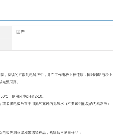
国产
透氧膜，持续的扩散到电解液中，并在工作电极上被还原，同时辅助电极上
成电流回路。
0℃，使用环境pH值2-10。
；或者将电极放置于用氮气充过的无氧水（不要试剂配制的无氧溶液）
新电极先测豆腐和果冻等样品，熟练后再测量样品；