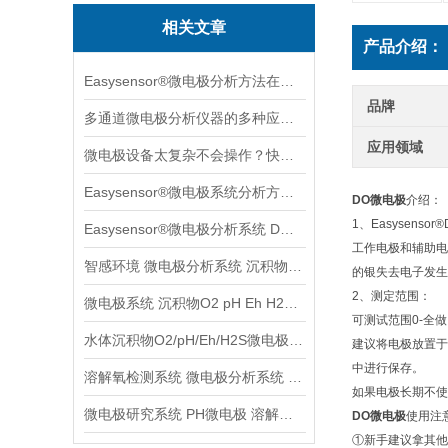
相关文章
产品介绍：
Easysensor®微电极分析方法在葡萄果实成长中的案例分享
品牌
多通道微电极分析仪器的多种应用场景案例分享
应用领域
微电极设备太复杂不会操作？快收下这个速学版操作指南，实用！
Easysensor®微电极系统分析方法与多种实用场景案例分享
DO微电极
介绍：
1、Easysens
Easysensor®微电极分析系统 DO元素原位分析
工作电极和辅助电
智感环境 微电极分析系统 沉积物水体土壤检测分析系统
的银失去电子发生
2、测定范围：
微电极系统 沉积物O2 pH Eh H2S等参数检测分析
可测试范围0-全做
水体沉积物O2/pH/Eh/H2S微电极分析系统
建议将电极放置于
中进行保存。
溶解氧检测系统 微电极分析系统 沉积物土壤监测系统
如果电极长期不使
微电极研究系统 PH微电极 溶解养分析系统
DO微电极
使用注
①新手建议拿其他