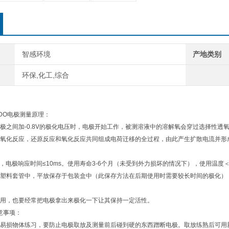
智感环境
产地类别
环保,化工,综合
or®DO电极测量原理：
极之间加-0.8V的极化电压时，电极开始工作，被测溶液中的溶解氧会穿过选择性
氧化反应，还原反应和氧化反应共同组成电荷迁移的全过程，由此产生扩散电流并形
，电极响应时间≤10ms。使用寿命3-6个月（未受到外力损坏的情况下），使用温度＜5
塑料套管中，平放保存于包装盒中（此保存方法在后期使用时需要较长时间的极化）
用，也要经常把电极拿出来极化一下让其保持一定活性。
意事项：
易损物体练习，要防止电极取放及测量前后碰到硬的东西蹭断电极。取放练熟后可用