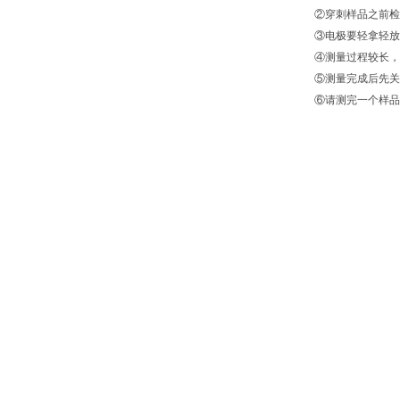
②穿刺样品之前检
③电极要轻拿轻放
④测量过程较长，
⑤测量完成后先关
⑥请测完一个样品