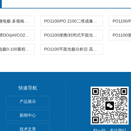
pH玻璃/钢针微电极 多规格可选 微米级
PO1100/PO 2100二维成像分析平面光极 植物根际pH监测设备
PO1100高分辨DO/pH/CO2二维成像分析仪
PO1100便携/封闭式平面光极仪 实时荧光成像
快速响应DO电极0-100量程实验室环保两用
PO1100平面光极分析仪 高像素实时二维可视化分析
快速导航
器孔隙水采集30+溶解态
产品展示
T
新闻中心
样器48h快速平衡
技术文章
扫一扫，关注我们