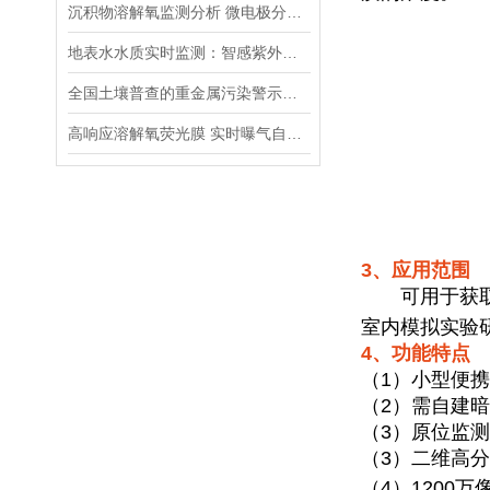
沉积物溶解氧监测分析 微电极分析系统
地表水水质实时监测：智感紫外光谱COD传感器的部署要点与数据可靠性分析
全国土壤普查的重金属污染警示与薄膜扩散梯度技术的解决之道
高响应溶解氧荧光膜 实时曝气自控快速传感耗材
3、应用范围
可用于获取
室内模拟实验
4、功能特点
（
1
）小型便携
（
2
）需自建暗
（3）原位监
（
3
）二维高分
（
4
）
1200
万