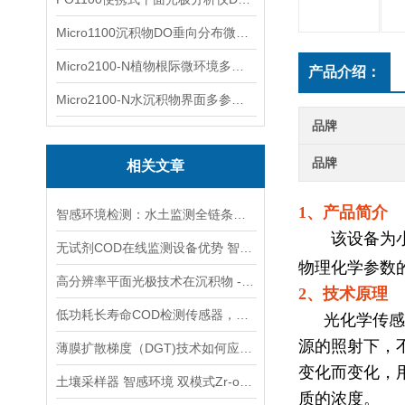
Micro1100沉积物DO垂向分布微电极测量系统
Micro2100-N植物根际微环境多通道微电极分析系统
产品介绍：
Micro2100-N水沉积物界面多参数微电极分析系统
品牌
品牌
相关文章
1、产品简介
智感环境检测：水土监测全链条护航，用专业筑牢生态数据基石
该设备为小型
无试剂COD在线监测设备优势 智感传感器削减长期运维成本
物理化学参数
高分辨率平面光极技术在沉积物 - 水界面物质交换研究中的应用与机理阐释
2、技术原理
低功耗长寿命COD检测传感器，快速响应稳定性强，监测无忧
光化学传感
源的照射下，
薄膜扩散梯度（DGT)技术如何应用在土壤中的重金属积累研究中？
变化而变化，
土壤采样器 智感环境 双模式Zr-oxide DGT膜心
质的浓度
。