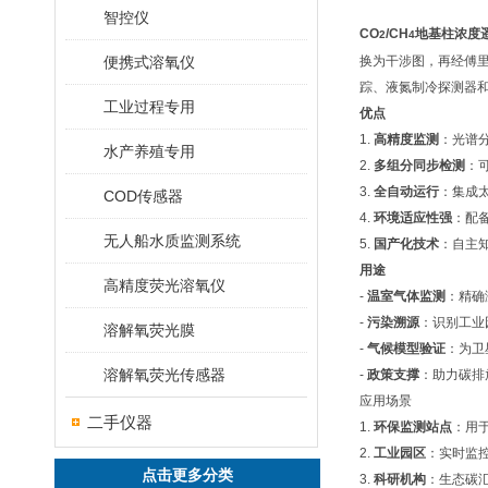
智控仪
CO
/CH
地基柱浓度
2
4
便携式溶氧仪
换为干涉图，再经傅里
踪、液氮制冷探测器
工业过程专用
优点
1.
高精度监测
：光谱分
水产养殖专用
2.
多组分同步检测
：
3.
全自动运行
：集成
COD传感器
4.
环境适应性强
：配
无人船水质监测系统
5.
国产化技术
：自主
用途
高精度荧光溶氧仪
-
温室气体监测
：精确
-
污染溯源
：识别工业
溶解氧荧光膜
-
气候模型验证
：为卫
溶解氧荧光传感器
-
政策支撑
：助力碳排
应用场景
二手仪器
1.
环保监测站点
：用
2.
工业园区
：实时监
点击更多分类
3.
科研机构
：生态碳