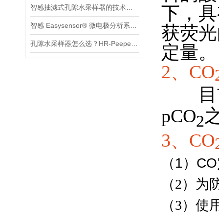
下，具
智感抽滤式孔隙水采样器的技术参数、优势及农业 / 湿地 / 污染场地应用
智感 Easysensor® 微电极分析系统：多指标高精度实时监测特性及应用场景
获荧光
孔隙水采样器怎么选？HR-Peeper 和抽滤式到底差在哪
定量。
2、
CO
目前
pCO
2
3、
CO
（1）CO
（2）
为
（3）使