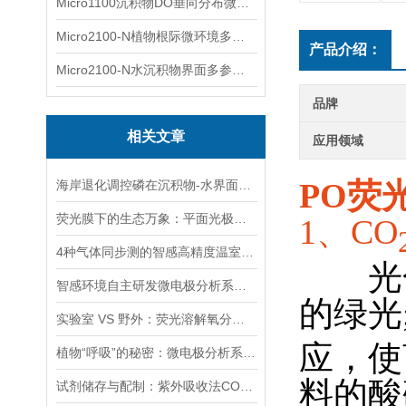
Micro1100沉积物DO垂向分布微电极测量系统
Micro2100-N植物根际微环境多通道微电极分析系统
产品介绍：
Micro2100-N水沉积物界面多参数微电极分析系统
品牌
相关文章
应用领域
PO荧
海岸退化调控磷在沉积物-水界面的可利用性和扩散动力学机制及环境影响
荧光膜下的生态万象：平面光极技术关于 CO₂的研究
1、CO
4种气体同步测的智感高精度温室气体分析仪，为“双碳”战略添助力！
光化
智感环境自主研发微电极分析系统，高精度多指标非破坏性实时监测多指标
的绿光;
实验室 VS 野外：荧光溶解氧分析仪场景化选型指南
应，使
植物“呼吸”的秘密：微电极分析系统在叶片根际组织中的精准分析
料的酸
试剂储存与配制：紫外吸收法COD传感器免去实验室繁琐前处理的技术优势