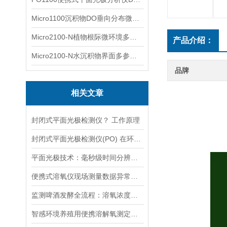
Micro1100沉积物DO垂向分布微电极测量系统
Micro2100-N植物根际微环境多通道微电极分析系统
产品介绍：
Micro2100-N水沉积物界面多参数微电极分析系统
品牌
相关文章
封闭式平面光极检测仪？ 工作原理
封闭式平面光极检测仪(PO) 在环境中的应用 环境分析仪器
平面光极技术：毫秒级时间分辨率，实时监测待测物微区变化
便携式溶氧仪现场测量数据异常的系统排查流程
监测啤酒发酵全流程：溶氧浓度调控与荧光溶氧仪的应用逻辑
智感环境养殖用便携溶解氧测定仪，方便养殖场景测定溶氧