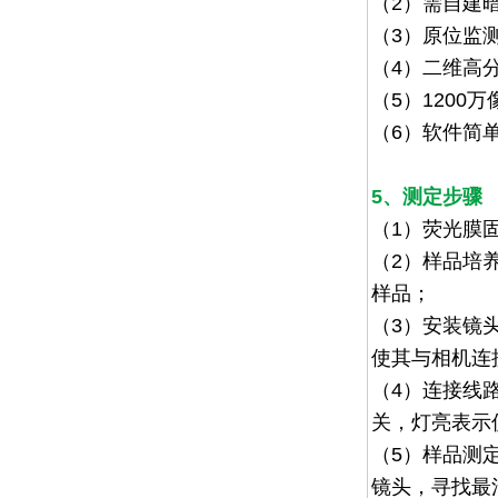
（
2
）需自建
（3）原位监
（
4
）
二维高分
（
5
）
1200
万
（
6
）软件简
5、测定步骤
（1）
荧光膜
（2）
样品培
样品；
（3）
安装镜
使其与相机连
（4）
连接线
关，灯亮表示
（5）
样品测
镜头，寻找最