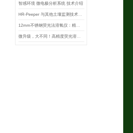
智感环境 微电极分析系统 技术介绍
HR-Peeper 与其他土壤监测技术相比有哪些优势？
12mm不锈钢荧光法溶氧仪：精准适配狭小空间，赋能多场景溶解氧监测
微升级，大不同！高精度荧光溶氧仪如何突破传统测量瓶颈？