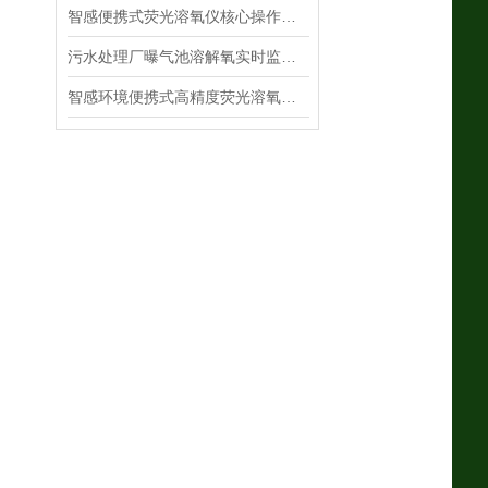
智感便携式荧光溶氧仪核心操作流程
污水处理厂曝气池溶解氧实时监测系统的构建与优化
智感环境便携式高精度荧光溶氧仪：精准测定溶氧，多场景监测