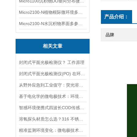
Micro1100沉积物DO垂向分布微电极测量系统
Micro2100-N植物根际微环境多通道微电极分析系统
产品介绍：
Micro2100-N水沉积物界面多参数微电极分析系统
品牌
相关文章
封闭式平面光极检测仪？ 工作原理
封闭式平面光极检测仪(PO) 在环境中的应用 环境分析仪器
从野外应急到工业值守：荧光溶氧传感器的两种技术形态与应用实践
基于电化学的微电极技术：环境监测应用的创新路径与发展趋势
智感环境便携式四波长COD传感器核心定义与工作原理
溶氧探头材质怎么选？316 不锈钢与钛合金适配工况解析
精准监测环境变化：微电极技术的前沿应用与挑战