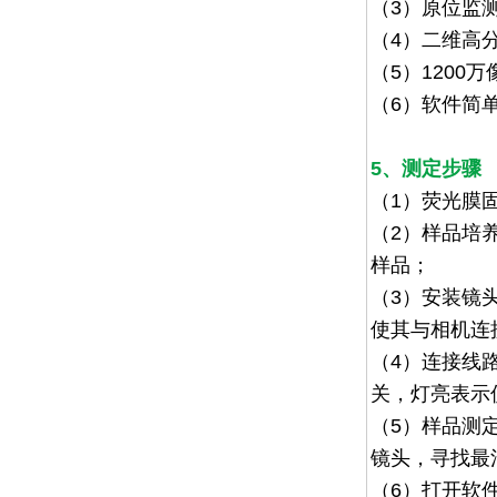
（3）原位监
（
4
）
二维高分
（
5
）
1200
万
（
6
）软件简
5、测定步骤
（1）
荧光膜
（2）
样品培
样品；
（3）
安装镜
使其与相机连
（4）
连接线
关，灯亮表示
（5）
样品测
镜头，寻找最
（6）
打开软