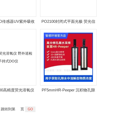
D传感器UV紫外吸收
PO2100封闭式平面光极 荧光信
剂快速测COD
号转换生成二维图像
N200高精度荧光溶氧仪
PF5mmHR-Peeper 沉积物孔隙
巡检手持式DO仪
水快速高分辨获取
跳转到第
页