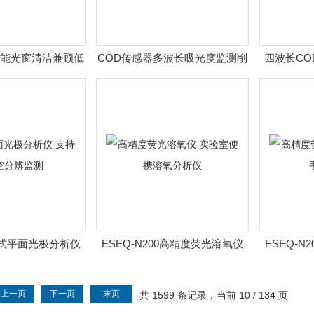
智能光窗清洁兼顾低
COD传感器多波长吸光度监测削
四波长CO
与准确性
减悬浮物干扰
免试
便携式平面光极分析仪
ESEQ-N200高精度荧光溶氧仪
ESEQ-
时空分辨监测
实验室便携溶氧分析仪
野外
上一页
下一页
末页
共 1599 条记录，当前 10 / 134 页