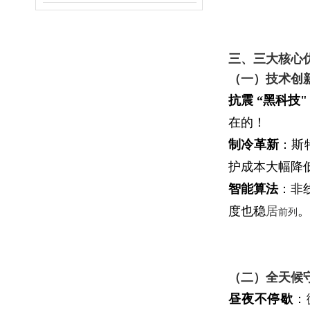
三、三大核心
（一）技术创
抗震 “黑科技"
在的！
制冷革新
：斯
护成本大幅降
智能算法
：非
度也稳
居
。
前列
（二）全天候
昼夜不停歇
：