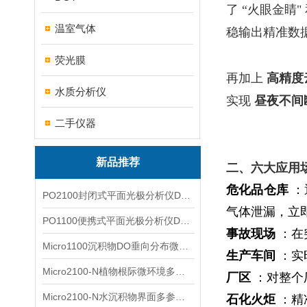
了 “火眼金睛
温室气体
稳输出精准数
荧光膜
再加上
高精度
水质分析仪
实现
昼夜不间
二手仪器
新品推荐
二、六大应用
危化品仓库
：
PO2100封闭式平面光极分析仪DO二维成像
气体泄漏，立
PO1100便携式平面光极分析仪DO二维成像
事故现场
：在
Micro1100沉积物DO垂向分布微电极测量系统
生产车间
：实
Micro2100-N植物根际微环境多通道微电极分析系统
厂区
：对整个
Micro2100-N水沉积物界面多参数微电极分析系统
石化火炬
：精