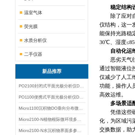
稳定结构
温室气体
除了应对
仪结构，这一
荧光膜
能保持光路稳
水质分析仪
30℃
、湿度
≤8
自动化运维
二手仪器
恶劣天气
通过智能液位
新品推荐
仅减少了人工
功能，操作人
PO2100封闭式平面光极分析仪DO二维成像
高效运维。
PO1100便携式平面光极分析仪DO二维成像
多场景适
Micro1100沉积物DO垂向分布微电极测量系统
凭借这些
Micro2100-N植物根际微环境多通道微电极分析系统
化，为区域污
交换数据，助
Micro2100-N水沉积物界面多参数微电极分析系统