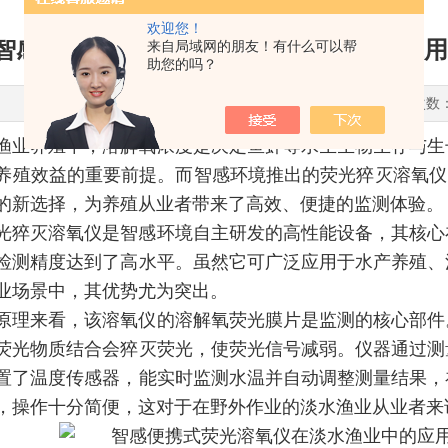
欢迎您！
智感便携式荧光溶氧仪在淡水渔业中的应用
来自局域网的朋友！有什么可以帮
助您的吗？
更新时间：2026-01-23 点击次数
渔业养殖中，溶解氧浓度是决定鱼虾等水生生物生存与生
养殖效益的重要前提。而智感环境推出的荧光猝灭溶氧仪
的新选择，为养殖从业者带来了高效、便捷的监测体验。
光猝灭溶氧仪是智感环境自主研发的高性能设备，其核心
检测精度达到了高水平。虽然它可广泛应用于水产养殖、
业场景中，其优势尤为突出。
原理来看，该溶氧仪的溶解氧荧光膜片是监测的核心部件
荧光物质结合会猝灭荧光，使荧光信号减弱。仪器通过测
置了温度传感器，能实时监测水温并自动调整测量结果，
，操作十分简便，这对于在野外作业的淡水渔业从业者来