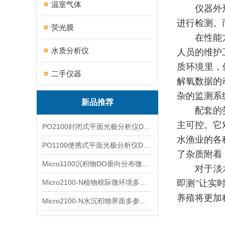
温室气体
仪器外
进行检测。
荧光膜
在性能
水质分析仪
人员的维护
质环境里，
二手仪器
解氧数据的
杂的监测系
新品推荐
配套的
主可控。它
PO2100封闭式平面光极分析仪DO二维成像
水渔业的各
PO1100便携式平面光极分析仪DO二维成像
了杂质附着
Micro1100沉积物DO垂向分布微电极测量系统
对于淡
Micro2100-N植物根际微环境多通道微电极分析系统
即测
"
让实
养殖将更加
Micro2100-N水沉积物界面多参数微电极分析系统