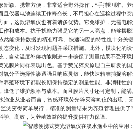
形新颖、携带方便，非常适合野外操作，“手持即测"。
而且仪器电池连续工作寿命长，不用担心在巡检过程中突
方面，这款溶氧仪也有着诸多优势。它免维护，无需电解
工作和成本。抗干扰能力强是它的另一大亮点，能够摆脱
依然能保持数据的精准可靠。快速响应的特性也十分关
动态变化，及时发现问题并采取措施。此外，模块化的设
统，自动温度补偿功能则进一步确保了测量结果不受环境
荧光膜片同样表现出色。基于荧光猝灭原理自主研发的国
对氧分子选择性渗透强且响应灵敏，能快速精准捕捉溶解
种养殖环境下都能长期保持稳定的测量性能。非消耗性的
，降低了维护频率与成本。而且膜片尺寸还可定制，能满
水渔业从业者而言，智感环境荧光猝灭溶氧仪的出现，
时监测变得简单易行，精准的测量结果为养殖管理提供了
科学、高效，为养殖效益的提升提供有力保障。