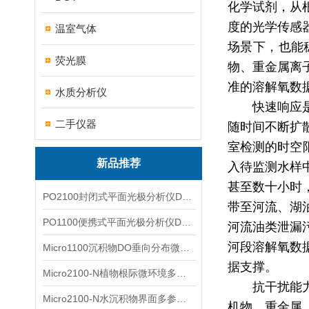
化学试剂，从
度的光学传感
温室气体
场景下，也能
荧光膜
物、重金属离
准的溶解氧数
水质分析仪
快速响应
二手仪器
随时间不断扩
室检测的时空
新品推荐
入待监测水样
甚至数十小时
PO2100封闭式平面光极分析仪DO二维成像
带至河流、湖
PO1100便携式平面光极分析仪DO二维成像
河流油类泄漏
河段溶解氧数
Micro1100沉积物DO垂向分布微电极测量系统
据支撑。
Micro2100-N植物根际微环境多通道微电极分析系统
抗干扰能
Micro2100-N水沉积物界面多参数微电极分析系统
机物、重金属