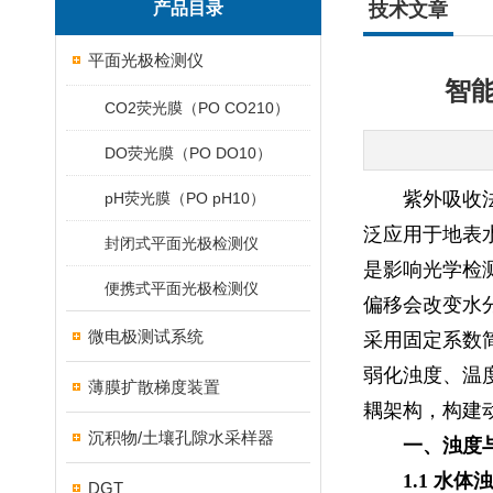
产品目录
技术文章
平面光极检测仪
智
CO2荧光膜（PO CO210）
DO荧光膜（PO DO10）
紫外吸收
pH荧光膜（PO pH10）
泛应用于地表
封闭式平面光极检测仪
是影响光学检
便携式平面光极检测仪
偏移会改变水
微电极测试系统
采用固定系数
弱化浊度、温
薄膜扩散梯度装置
耦架构，构建
沉积物/土壤孔隙水采样器
一、浊度
1.1 水
DGT