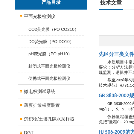
产品目录
技术文章
平面光极检测仪
CO2荧光膜（PO CO210）
DO荧光膜（PO DO10）
pH荧光膜（PO pH10）
先区分三类文
水质项目中常
封闭式平面光极检测仪
要求；分析方法标
规监测，逻辑并不
便携式平面光极检测仪
截至
年
2026
6
技术规范》
HJ 91.1
微电极测试系统
GB 3838-2002
GB 3838-2002
薄膜扩散梯度装置
）、
、
、
mg/L
6
5
3
仪器量程覆盖
沉积物/土壤孔隙水采样器
免把
量程
～
“
0
20 mg
的
HJ 506-2009
DGT