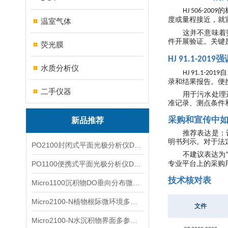
的
HJ 506-2009
度或量程接近，就
温室气体
这并不意味着
件开展验证。关键
荧光膜
强
HJ 91.1-2019
水质分析仪
自
HJ 91.1-2019
录和结果报告。便
二手仪器
用于污水处理
准记录、测点条件
采购和宣传中
新品推荐
推荐表达是：
明书列示。对于法
PO2100封闭式平面光极分析仪DO二维成像
不建议表达为
PO1100便携式平面光极分析仪DO二维成像
专业平台上的采购
技术核对表
Micro1100沉积物DO垂向分布微电极测量系统
Micro2100-N植物根际微环境多通道微电极分析系统
文件
Micro2100-N水沉积物界面多参数微电极分析系统