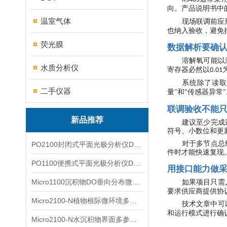
向。产品说明书中
温室气体
现场联调前应
也纳入验收，避免
荧光膜
数据解析要确
溶解氧可能以
水质分析仪
寄存器必然以
0.01
系统除了读取
二手仪器
量
和
传感器异常
"
“
"
联调验收不能
新品推荐
建议至少完成
符号、小数位和更
对于多节点总
PO2100封闭式平面光极分析仪DO二维成像
件时才能快速复现
PO1100便携式平面光极分析仪DO二维成像
用接口能力做
Micro1100沉积物DO垂向分布微电极测量系统
如果项目只需
要求供应商提供协
Micro2100-N植物根际微环境多通道微电极分析系统
技术文章中可
和运行模式进行确
Micro2100-N水沉积物界面多参数微电极分析系统