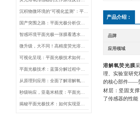
沉积物微环境的“可视化监测”：平面光极技术如何破解关键参数监测难题
产品介绍：
国产突围之路：平面光极分析仪的自主创新与产业化挑战
智感环境平面光极一张膜看透水土 “呼吸”，精准锁定 DO、pH、CO₂
品牌
微升级，大不同！高精度荧光溶氧仪如何突破传统测量瓶颈？
应用领域
可视化呈现：平面光极技术如何助力水土环境精细检测？
溶解氧荧光膜
平面光极技术：蓝藻分解过程中监测DO和pH值高分辨变化的研究
理、实验室研究
从原理到应用：全面了解溶解氧荧光膜在水质监测中的作用
的核心部件——
材层
：坚固支撑
秒级响应，亚毫米精度：平面光极技术在水土环境监测中的最新应用
了传感器的性能
揭秘平面光极技术：如何实现亚毫米尺度上的根际过程监测