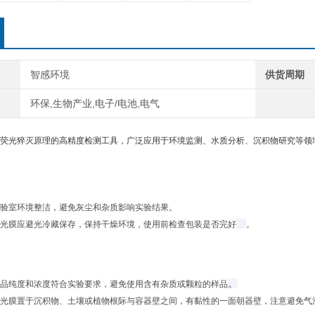
智感环境
供货周期
环保,生物产业,电子/电池,电气
荧光猝灭原理的高精度检测工具，广泛应用于环境监测、水质分析、沉积物研究等领
实验室环境整洁，避免灰尘和杂质影响实验结果‌。
荧光膜应避光冷藏保存，保持干燥环境，使用前检查包装是否完好‌
。
。
样品纯度和浓度符合实验要求，避免使用含有杂质或颗粒的样品‌
荧光膜置于沉积物、土壤或植物根际与容器壁之间，有黏性的一面朝器壁，注意避免气泡