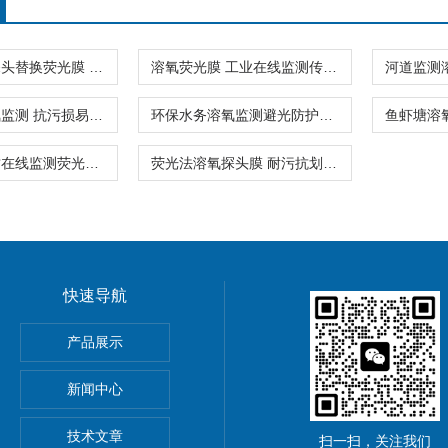
溶氧传感器探头替换荧光膜 水产DO监测配件
溶氧荧光膜 工业在线监测传感器替换膜片
淡水养殖溶氧监测 抗污损易维护荧光膜
环保水务溶氧监测避光防护抗干扰荧光膜
自主研发水质在线监测荧光感应膜
荧光法溶氧探头膜 耐污抗划化工专用
快速导航
器孔隙水采集30+溶解态
产品展示
T
新闻中心
样器48h快速平衡
技术文章
扫一扫，关注我们