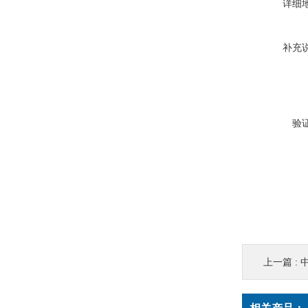
详细
补充
验
上一篇 :