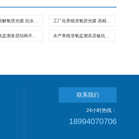
河道监测溶解氧荧光膜 抗水解耐用传感膜
工厂化养殖溶氧荧光膜 高精度荧光检测膜
鱼虾塘溶氧监测多层结构不脱落荧光膜
水产养殖溶氧监测高灵敏抗水解荧光膜
联系我们
24小时热线：
18994070706