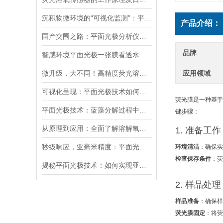
沉积物微环境的“可视化监测”：平面光极技术如何破解关键参数监测难题
产品介绍：
国产突围之路：平面光极分析仪的自主创新与产业化挑战
品牌
智感环境平面光极一张膜看透水土 “呼吸”，精准锁定 DO、pH、CO₂
微升级，大不同！高精度荧光溶氧仪如何突破传统测量瓶颈？
应用领域
可视化呈现：平面光极技术如何助力水土环境精细检测？
荧光膜是一种基于
平面光极技术：蓝藻分解过程中监测DO和pH值高分辨变化的研究
键步骤：
从原理到应用：全面了解溶解氧荧光膜在水质监测中的作用
1. ‌
准备工作
秒级响应，亚毫米精度：平面光极技术在水土环境监测中的最新应用
环境清洁
‌：确保
检查保存条件
‌：
揭秘平面光极技术：如何实现亚毫米尺度上的根际过程监测
2. ‌
样品处理
样品准备
‌：确保
荧光膜固定
‌：将