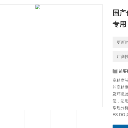
国产
专用
更新时间
厂商
简要
高精度
的高精
及环境
便，适
常规分
ES-D
通讯可