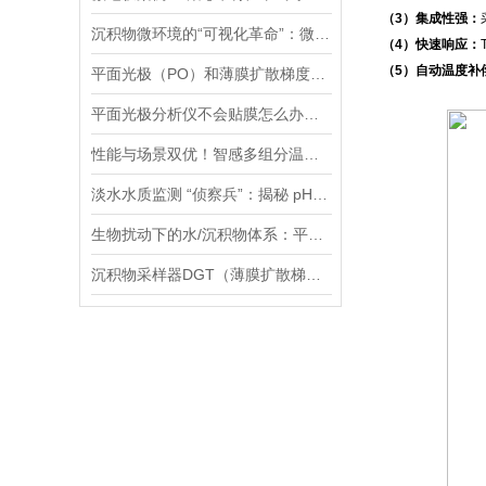
（3）集成性强：
沉积物微环境的“可视化革命”：微电极技术如何破解关键参数监测难题
（4）快速响应：
（5）自动温度补
平面光极（PO）和薄膜扩散梯度（DGT）技术联用研究镉的迁移转化过程案例
平面光极分析仪不会贴膜怎么办，手把手教您，包教包会！
性能与场景双优！智感多组分温室气体分析仪高精度、全场景的监测解决方案
淡水水质监测 “侦察兵”：揭秘 pH、ORP 等七大参数传感器的硬核实力
生物扰动下的水/沉积物体系：平面光极技术揭示的新视角
沉积物采样器DGT（薄膜扩散梯度）在多种环境介质中都有应用