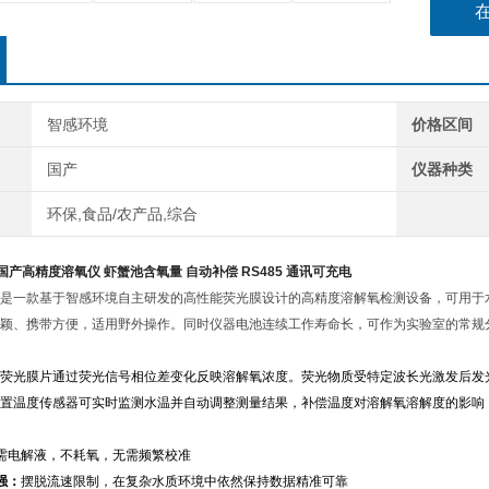
智感环境
价格区间
国产
仪器种类
环保,食品/农产品,综合
款 国产高精度溶氧仪 虾蟹池含氧量 自动补偿 RS485 通讯可充电
是一款基于
智感环境自主研发的高性能荧光膜
设计的高精度溶解氧检测设备，可用于
颖、携带方便，适用野外操作。同时仪器电池连续工作寿命长，可作为实验室的常规
荧光膜片通过荧光信号
相位差变化反映溶解氧浓度。荧光物质受特定波长光激发后发
置温度传感器可实时监测水温并自动调整测量结果，补偿温度对溶解氧溶解度的影响
需电解液，不耗氧，无需频繁校准
强：
摆脱流速限制，在复杂水质环境中依然保持数据精准可靠