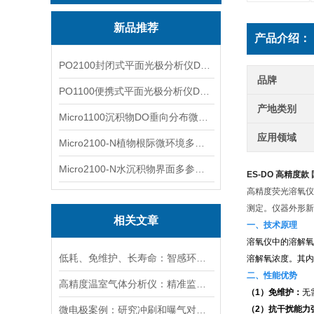
新品推荐
产品介绍：
PO2100封闭式平面光极分析仪DO二维成像
品牌
PO1100便携式平面光极分析仪DO二维成像
产地类别
Micro1100沉积物DO垂向分布微电极测量系统
应用领域
Micro2100-N植物根际微环境多通道微电极分析系统
Micro2100-N水沉积物界面多参数微电极分析系统
ES-DO 高精度
高精度荧光溶氧仪
测定。仪器外形新
相关文章
一、技术原理
溶氧仪中的溶解氧
低耗、免维护、长寿命：智感环境荧光法溶氧传感器实力出圈
溶解氧浓度。其内
二、性能优势
高精度温室气体分析仪：精准监测温室气体排放，助力碳中和目标
（1）免维护：
无
微电极案例：研究冲刷和曝气对膜曝气生物膜影响：N2O排放分析
（2）抗干扰能力