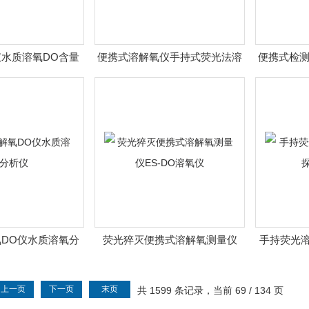
水质溶氧DO含量
便携式溶解氧仪手持式荧光法溶
​便携式检
检测仪
氧检测仪
DO仪水质溶氧分
荧光猝灭便携式溶解氧测量仪
手持荧光溶
析仪
ES-DO溶氧仪
上一页
下一页
末页
共 1599 条记录，当前 69 / 134 页