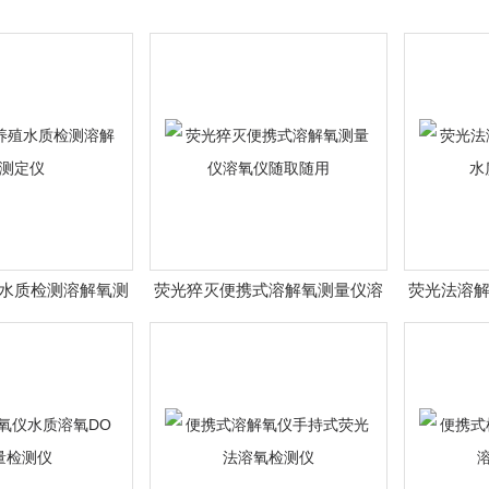
水质检测溶解氧测
荧光猝灭便携式溶解氧测量仪溶
荧光法溶
定仪
氧仪随取随用