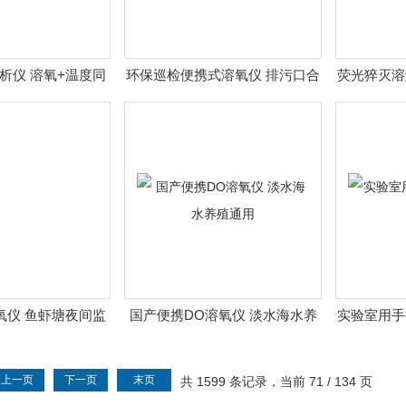
析仪 溶氧+温度同
环保巡检便携式溶氧仪 排污口合
荧光猝灭溶
步采集
规检测
氧仪 鱼虾塘夜间监
国产便携DO溶氧仪 淡水海水养
实验室用手
 荧光法
殖通用
上一页
下一页
末页
共 1599 条记录，当前 71 / 134 页